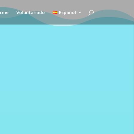
irme
Voluntariado
Español