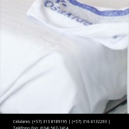
Celulares: (+57) 313 8189195 | (+57) 316 6132293 |
Teléfono Fijo: (034) 567-2414