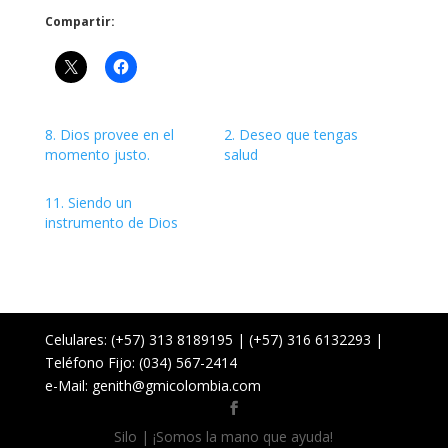
Compartir:
8. Dios provee en el
2. Deseo que tengas
momento justo.
salud
11. Siendo un
instrumento de Dios
Celulares: (+57) 313 8189195 | (+57) 316 6132293 |
Teléfono Fijo: (034) 567-2414
e-Mail: genith@gmicolombia.com
Silo | ¡Somos la mano que ayuda!