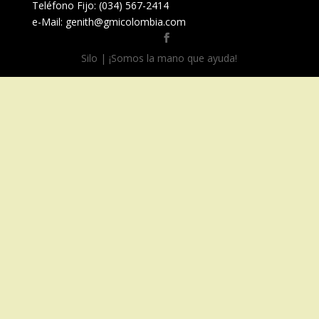
Teléfono Fijo: (034) 567-2414
e-Mail: genith@gmicolombia.com
Silo | ¡Somos la mano que ayuda!