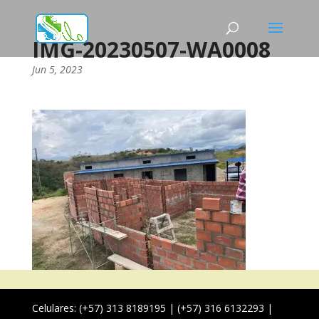
IMG-20230507-WA0008
Jun 5, 2023
Celulares: (+57) 313 8189195 | (+57) 316 6132293 |